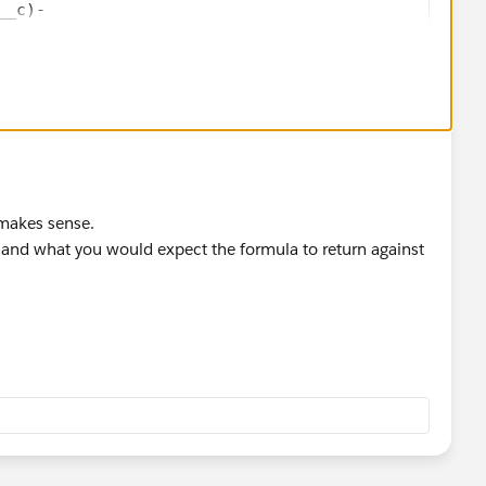
__c)-
2*(YEAR(TODAY())-YEAR(Ship_Date__c )))<=TODAY(), 0
n the year*/
c),12,31)-Ship_Date__c)*10/
31)-DATE(YEAR(Ship_Date__c)-1,12,31)),1)
 makes sense.
 and what you would expect the formula to return against