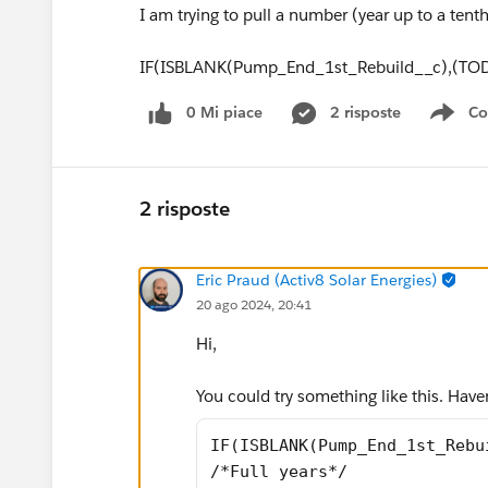
I am trying to pull a number (year up to a tent
IF(ISBLANK(Pump_End_1st_Rebuild__c),(TOD
0 Mi piace
2 risposte
Co
Sho
2 risposte
Eric Praud (Activ8 Solar Energies)
20 ago 2024, 20:41
Hi,
You could try something like this. Haven
IF(ISBLANK(Pump_End_1st_Rebu
/*Full years*/