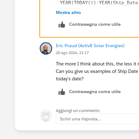
YEAR(TODAY())-YEAR(Ship_Date
IF(ADDMONTHS(Ship_Date__c ,1
Mostra altro
/*Remaining number of days i
Contrassegna come utile
(1-
ROUND((DATE(YEAR(Ship_Date__
(DATE(YEAR(Ship_Date__c),12,
Eric Praud (Activ8 Solar Energies)
)
20 ago 2024, 21:17
, NULL)
The more I think about this, the less it
Can you give us examples of Ship Date
today's date?
Contrassegna come utile
Aggiungi un commento
Scrivi una risposta...