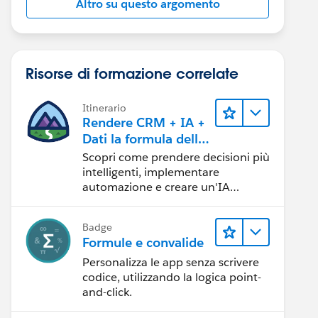
Altro su questo argomento
Risorse di formazione correlate
Itinerario
Rendere CRM + IA +
Dati la formula della
fiducia
Scopri come prendere decisioni più
intelligenti, implementare
automazione e creare un'IA
affidabile utilizzando i prodotti e le
tecnologie Salesforce più diffusi.
Badge
Formule e convalide
Personalizza le app senza scrivere
codice, utilizzando la logica point-
and-click.