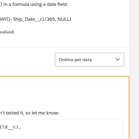
h) in a formula using a date field.
AY()- Ship_Date__c)/365, NULL)
ndividi
w menu
Ordina
Ordina per data
't tested it, so let me know:
ild__c),