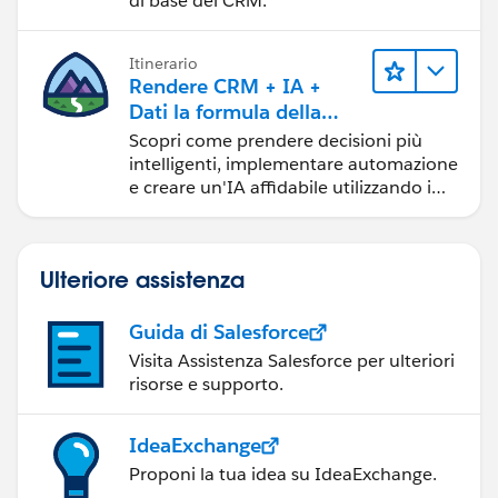
di base del CRM.
Itinerario
Rendere CRM + IA +
Dati la formula della
fiducia
Scopri come prendere decisioni più
intelligenti, implementare automazione
e creare un'IA affidabile utilizzando i
prodotti e le tecnologie Salesforce più
diffusi.
Ulteriore assistenza
Guida di Salesforce
Visita Assistenza Salesforce per ulteriori
risorse e supporto.
IdeaExchange
Proponi la tua idea su IdeaExchange.