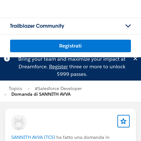
Trailblazer Community
Registrati
Bring your team and maximize your impact at
Dreamforce.
Register
three or more to unlock
$999 passes.
Topics
#Salesforce Developer
Domanda di SANNITH AVVA
SANNITH AVVA (TCS)
ha fatto una domanda in