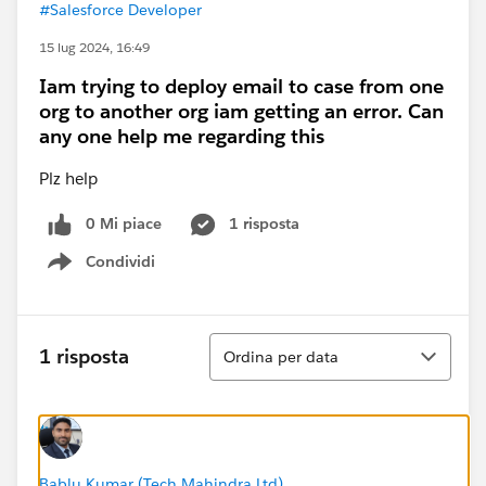
#Salesforce Developer
15 lug 2024, 16:49
Iam trying to deploy email to case from one
org to another org iam getting an error. Can
any one help me regarding this
Plz help
0 Mi piace
1 risposta
Condividi
Show menu
Ordina
1 risposta
Ordina per data
Bablu Kumar (Tech Mahindra Ltd)