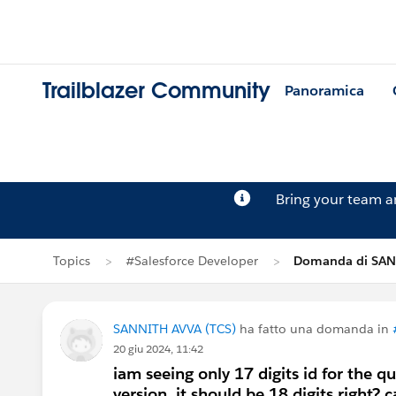
Trailblazer Community
Panoramica
Bring your team 
Topics
#Salesforce Developer
Domanda di SAN
SANNITH AVVA (TCS)
ha fatto una domanda in
20 giu 2024, 11:42
iam seeing only 17 digits id for the q
version. it should be 18 digits right?