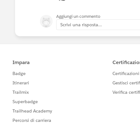
- Run the following query:
Aggiungi un commento
Scrivi una risposta...
     SELECT Id, Name FROM Gr
- This query will provide the 18-charac
Use the 18-character ID in your process 