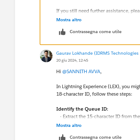
If you still need further assistance, pl
Mostra altro
If this resolves your query, kindly mark
Contrassegna come utile
Thank you.
Gaurav Lokhande (IDRMS Technologies P
20 giu 2024, 12:45
Hi
@SANNITH AVVA
,
In Lightning Experience (LEX), you mi
18-character ID, follow these steps:
Identify the Queue ID:
- Extract the 15-character ID from 
Mostra altro
Retrieve the 18-character ID using 
Contrassegna come utile
- Go to `Setup -> Developer Console -