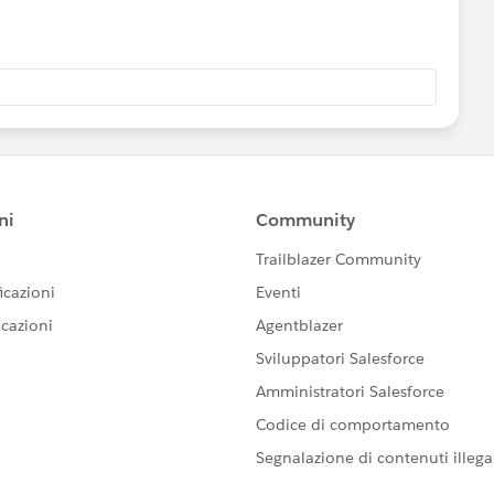
oup WHERE Type = 'Queue'
ter ID for the queue.
builder for correct functionality.