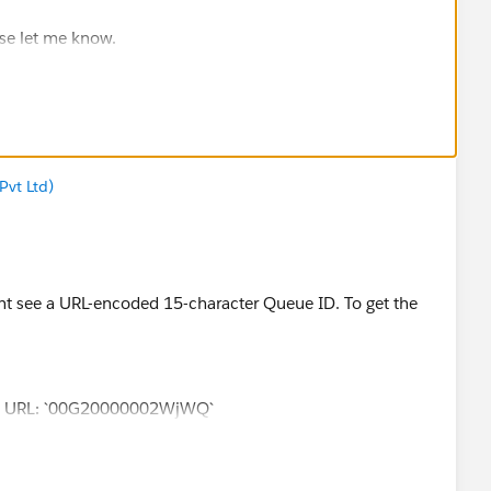
ease let me know.
 it as the best answer and close the thread.
vt Ltd)
ght see a URL-encoded 15-character Queue ID. To get the
the URL: `00G20000002WjWQ`
Developer Console:
> Query Editor`