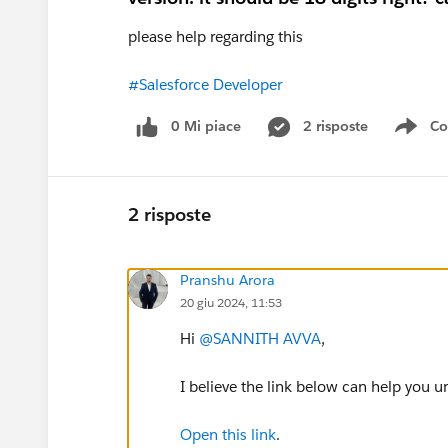
please help regarding this
#Salesforce Developer
0 Mi piace
2 risposte
Co
Sho
2 risposte
Pranshu Arora
20 giu 2024, 11:53
Hi
@SANNITH AVVA
,
I believe the link below can help you u
Open this link
.