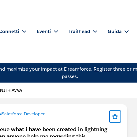
Connetti
Eventi
Trailhead
Guida
and maximize your impact at Dreamforce.
Register
three or m
passes.
NITH AVVA
#Salesforce Developer
ueue what i have been created in lightning
 can anyone help me regarding this.