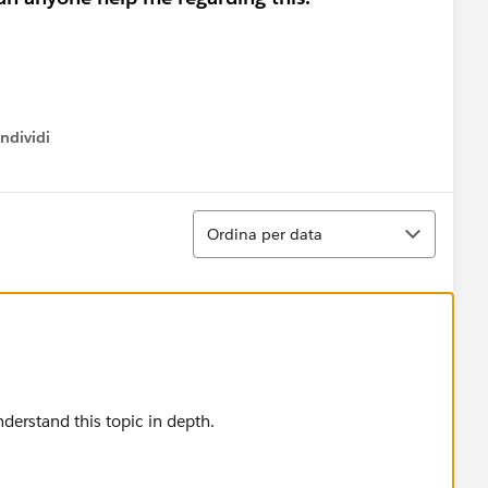
ndividi
w menu
Ordina
Ordina per data
nderstand this topic in depth.