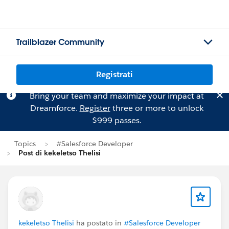
Trailblazer Community
Registrati
Bring your team and maximize your impact at
Dreamforce.
Register
three or more to unlock
$999 passes.
Topics
#Salesforce Developer
Post di kekeletso Thelisi
kekeletso Thelisi
ha postato in
#Salesforce Developer