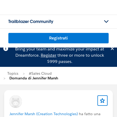
Trailblazer Community
Registrati
Bring your team and maximize your impact at
Dreamforce.
Register
three or more to unlock
$999 passes.
Topics
#Sales Cloud
Domanda di Jennifer Marsh
Jennifer Marsh (Creation Technologies)
ha fatto una