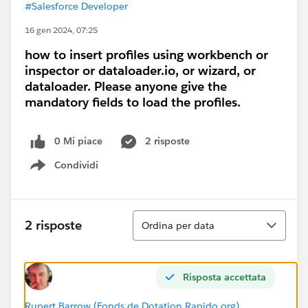
#Salesforce Developer
16 gen 2024, 07:25
how to insert profiles using workbench or
inspector or dataloader.io, or wizard, or
dataloader. Please anyone give the
mandatory fields to load the profiles.
0 Mi piace
2 risposte
Condividi
Show menu
Ordina
2 risposte
Ordina per data
Risposta accettata
Rupert Barrow (Fonds de Dotation Rapido.org)