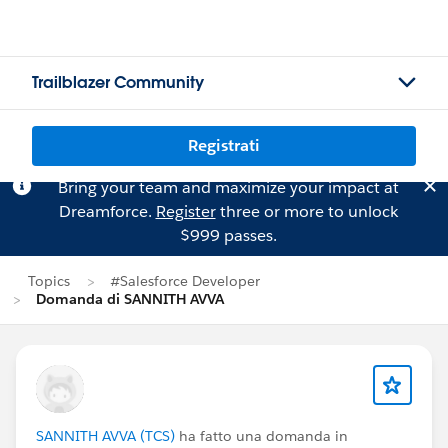
Trailblazer Community
Registrati
Bring your team and maximize your impact at
Dreamforce.
Register
three or more to unlock
$999 passes.
Topics
#Salesforce Developer
Domanda di SANNITH AVVA
SANNITH AVVA (TCS)
ha fatto una domanda in