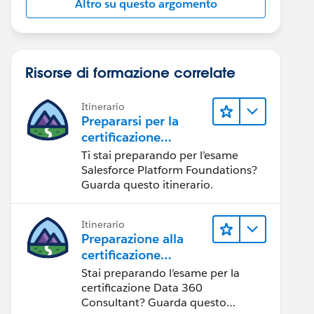
Altro su questo argomento
Risorse di formazione correlate
Itinerario
Prepararsi per la
certificazione
Salesforce Platform
Ti stai preparando per l’esame
Foundations
Salesforce Platform Foundations?
Certification
Guarda questo itinerario.
Itinerario
Preparazione alla
certificazione
Salesforce Data 360
Stai preparando l’esame per la
Consultant
certificazione Data 360
Consultant? Guarda questo