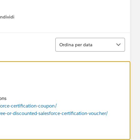
ndividi
w menu
Ordina
Ordina per data
ons
orce-certification-coupon/
ee-or-discounted-salesforce-certification-voucher/