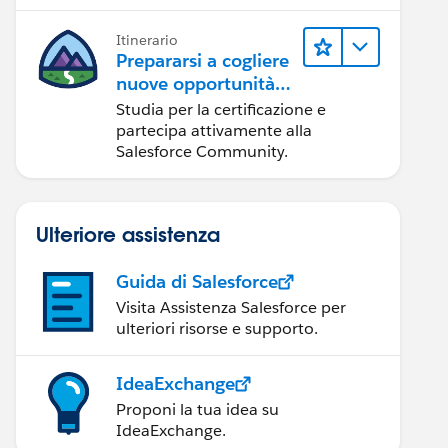
itinerario.
Itinerario
Prepararsi a cogliere
nuove opportunità
di sviluppo
Studia per la certificazione e
nell'ecosistema
partecipa attivamente alla
Salesforce
Salesforce Community.
Ulteriore assistenza
Guida di Salesforce
Visita Assistenza Salesforce per
ulteriori risorse e supporto.
IdeaExchange
Proponi la tua idea su
IdeaExchange.