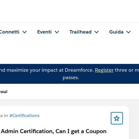
Connetti
Eventi
Trailhead
Guida
and maximize your impact at Dreamforce.
Register
three or m
passes.
iwal
a in
#Certifications
e Admin Certification, Can I get a Coupon