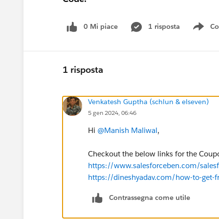
0 Mi piace
1 risposta
Co
Sho
1 risposta
Venkatesh Guptha (schlun & elseven)
5 gen 2024, 06:46
Hi
@Manish Maliwal
,
Checkout the below links for the Coup
https://www.salesforceben.com/salesf
https://dineshyadav.com/how-to-get-fr
Contrassegna come utile