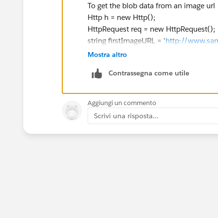
To get the blob data from an image url
Http h = new Http();
HttpRequest req = new HttpRequest();
string firstImageURL = '
http://www.sam
firstImageURL = firstImageURL.replace(
Mostra altro
req.setEndpoint(firstImageURL);
Contrassegna come utile
req.setMethod('GET');
req.setHeader('Content-Type', 'image/j
req.setCompressed(true);
Aggiungi un commento
req.setTimeout(60000);
Scrivi una risposta...
HttpResponse res = null;
res = h.send(req);
string responseValue = '';
responseValue = res.getBody();
system.debug('Response Body for File: 
blob image = res.getBodyAsBlob();
// Prepare the FeedItem with the image
FeedItem post = new FeedItem();