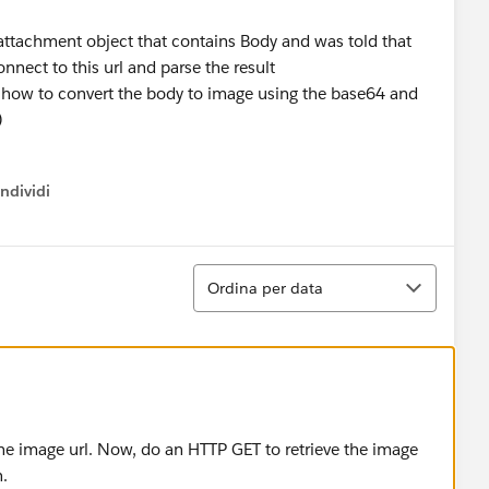
attachment object that contains Body and was told that
nnect to this url and parse the result
 how to convert the body to image using the base64 and
)
ndividi
w menu
Ordina
Ordina per data
the image url. Now, do an HTTP GET to retrieve the image
n.