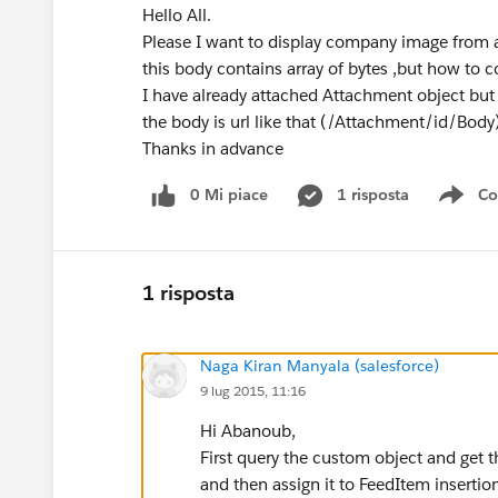
Hello All.
Please I want to display company image from 
this body contains array of bytes ,but how to co
I have already attached Attachment object but
the body is url like that (/Attachment/id/Body
Thanks in advance
0 Mi piace
1 risposta
Co
Sho
1 risposta
Naga Kiran Manyala (salesforce)
9 lug 2015, 11:16
Hi Abanoub,
First query the custom object and get 
and then assign it to FeedItem insertio