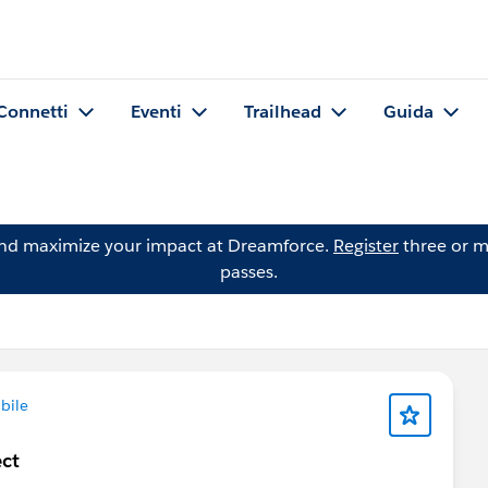
Connetti
Eventi
Trailhead
Guida
and maximize your impact at Dreamforce.
Register
three or m
passes.
bile
ct