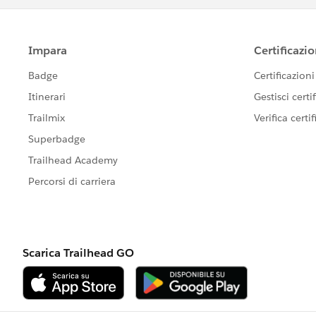
post.ParentId =
u.id
;
post.CreatedById='005E0000003XWRs
post.Body ='Hello '+
u.name
;
post.ContentData = image;
post.ContentFileName = 'sample.png';
insert post;
Please let me know if this helps
Best Regards
Naga kiran