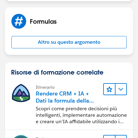
Formulas
Altro su questo argomento
Risorse di formazione correlate
Itinerario
Rendere CRM + IA +
Dati la formula della
fiducia
Scopri come prendere decisioni più
intelligenti, implementare automazione
e creare un'IA affidabile utilizzando i
prodotti e le tecnologie Salesforce più
diffusi.