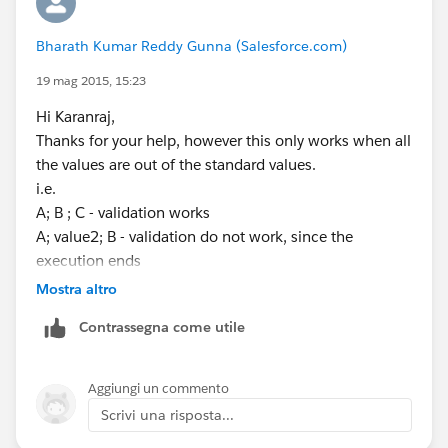
Thanks,
Karanraj
Bharath Kumar Reddy Gunna (Salesforce.com)
19 mag 2015, 15:23
Hi Karanraj,
Thanks for your help, however this only works when all
the values are out of the standard values.
i.e.
A; B ; C - validation works
A; value2; B - validation do not work, since the
execution ends
at IF(INCLUDES(MSP__c,'value2'),False, which is False.
Mostra altro
Contrassegna come utile
Aggiungi un commento
Scrivi una risposta...