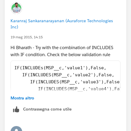
Karanraj Sankaranarayanan (Auraforce Technologies
Inc)
19 mag 2015, 14:15
Hi Bharath - Try with the combination of INCLUDES
with IF condition. Check the below validation rule
IF(INCLUDEs(MSP__c,'value1'),False,
   IF(INCLUDES(MSP__c,'value2'),False,
      IF(INCLUDES(MSP__c,'value3'),False,
         IF(INCLUDES(MSP__c,'value4'),False,
            IF(INCLUDES(MSP__c,'value5'),Fal
Mostra altro
         )
Contrassegna come utile
       )
    )
)