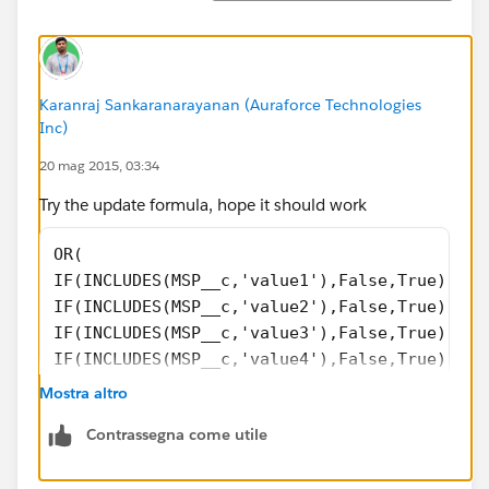
Karanraj Sankaranarayanan (Auraforce Technologies
Inc)
20 mag 2015, 03:34
Try the update formula, hope it should work
OR(
IF(INCLUDES(MSP__c,'value1'),False,True),
IF(INCLUDES(MSP__c,'value2'),False,True),
IF(INCLUDES(MSP__c,'value3'),False,True),
IF(INCLUDES(MSP__c,'value4'),False,True),
IF(INCLUDES(MSP__c,'value5'),False,True)
Mostra altro
)
Contrassegna come utile