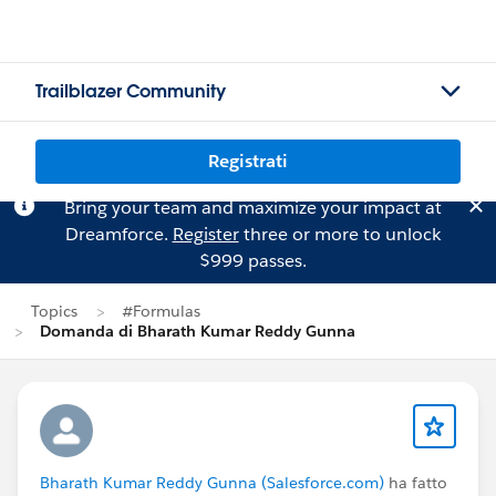
Trailblazer Community
Registrati
Bring your team and maximize your impact at
Dreamforce.
Register
three or more to unlock
$999 passes.
Topics
#Formulas
Domanda di Bharath Kumar Reddy Gunna
Bharath Kumar Reddy Gunna (Salesforce.com)
ha fatto