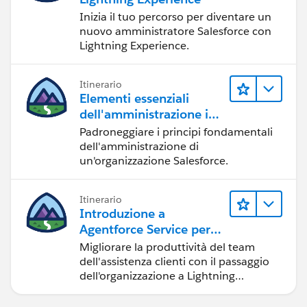
Inizia il tuo percorso per diventare un
nuovo amministratore Salesforce con
Lightning Experience.
Itinerario
Elementi essenziali
dell'amministrazione in
Lightning Experience
Padroneggiare i principi fondamentali
dell'amministrazione di
un'organizzazione Salesforce.
Itinerario
Introduzione a
Agentforce Service per
Lightning Experience
Migliorare la produttività del team
dell'assistenza clienti con il passaggio
dell'organizzazione a Lightning
Experience.