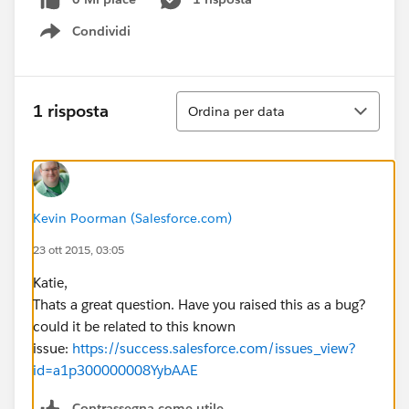
Condividi
Show menu
Ordina
1 risposta
Ordina per data
Kevin Poorman (Salesforce.com)
23 ott 2015, 03:05
Katie,
Thats a great question. Have you raised this as a bug?
could it be related to this known
issue:
https://success.salesforce.com/issues_view?
id=a1p300000008YybAAE
Contrassegna come utile