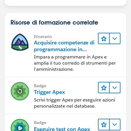
Risorse di formazione correlate
Itinerario
Acquisire competenze di
programmazione in
Apex
Impara a programmare in Apex e
amplia il tuo corredo di strumenti per
l'amministrazione.
Badge
Trigger Apex
Scrivi trigger Apex per eseguire azioni
personalizzate nel database.
Badge
Eseguire test con Apex