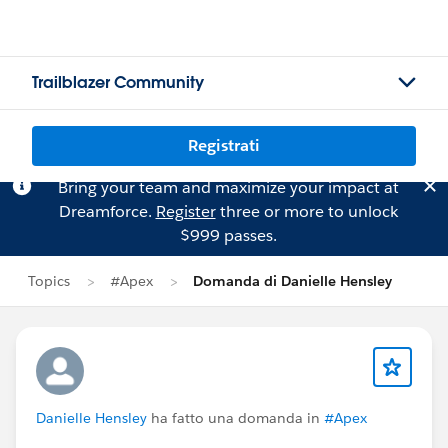
Trailblazer Community
Registrati
Bring your team and maximize your impact at
Dreamforce.
Register
three or more to unlock
$999 passes.
Topics
#Apex
Domanda di Danielle Hensley
Danielle Hensley
ha fatto una domanda in
#Apex