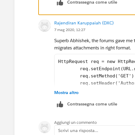
Contrassegna come utile
Rajendiran Karuppaiah (DXC)
7 mag 2020, 12:27
Superb Abhishek, the forums gave me t
migrates attachments in right format.
HttpRequest req = new HttpRe
	req.setEndpoint(URL
	req.setMethod('GET')
	req.setHeader('Auth
	req.setHeader('Cont
Mostra altro
	HttpResponse res = 
Contrassegna come utile
	contentVersion cv =
	cv.FirstPublishLoca
	cv.Title = 'Solution
Aggiungi un commento
	cv.PathOnClient = '
Scrivi una risposta...
	cv.VersionData = re