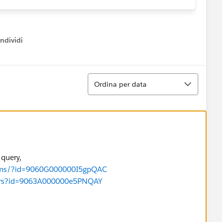
ndividi
w menu
Ordina
Ordina per data
 query,
orums/?id=9060G000000I5gpQAC
swers?id=9063A000000e5PNQAY