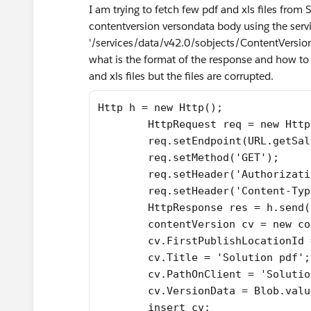
I am trying to fetch few pdf and xls files from 
contentversion versondata body using the serv
'/services/data/v42.0/sobjects/ContentVersi
what is the format of the response and how to s
and xls files but the files are corrupted.
Http h = new Http();
	HttpRequest req = new Htt
	req.setEndpoint(URL.getSa
	req.setMethod('GET');
	req.setHeader('Authorizat
	req.setHeader('Content-Ty
	HttpResponse res = h.send
	contentVersion cv = new c
	cv.FirstPublishLocationId
	cv.Title = 'Solution pdf';
	cv.PathOnClient = 'Soluti
	cv.VersionData = Blob.val
	insert cv;