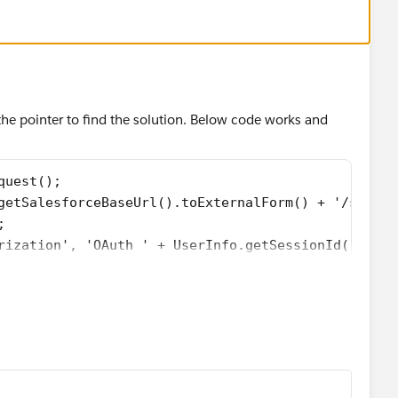
he pointer to find the solution. Below code works and
quest();
.getSalesforceBaseUrl().toExternalForm() + '/servi
;
orization', 'OAuth ' + UserInfo.getSessionId());
ent-Type', 'application/json');
h.send(req);
 new contentVersion();
tionId = '5002aikl0000aes';
 pdf';
Solution.pdf';
s.getBodyAsBlob();  // Directly convert response b