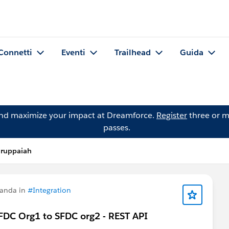
Connetti
Eventi
Trailhead
Guida
and maximize your impact at Dreamforce.
Register
three or m
passes.
aruppaiah
manda in
#Integration
 SFDC Org1 to SFDC org2 - REST API