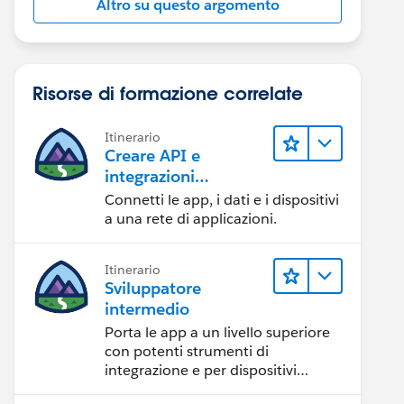
Altro su questo argomento
Risorse di formazione correlate
Itinerario
Creare API e
integrazioni
ta/v42.0/sobjects/ContentVersion/06890000003oTkqAA
eccezionali con
Connetti le app, i dati e i dispositivi
MuleSoft
a una rete di applicazioni.
Itinerario
Sviluppatore
intermedio
Porta le app a un livello superiore
con potenti strumenti di
integrazione e per dispositivi
mobili.