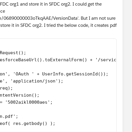
SFDC org1 and store it in SFDC org2. I could get the
ice
on/06890000003oTkqAAE/VersionData'. But I am not sure
tore it in SFDC org2. I tried the below code, it creates pdf
pRequest();
lesforceBaseUrl().toExternalForm() + '/services/da
ion', 'OAuth ' + UserInfo.getSessionId());
pe', 'application/json');
(req);
ontentVersion();
 = '5002aikl0000aes';
on.pdf';
ueof( res.getbody() );