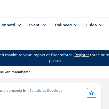
Connetti
Eventi
Trailhead
Guida
and maximize your impact at Dreamforce.
Register
three or m
passes.
iselvan manoharan
 una domanda in
#Salesforce Developer