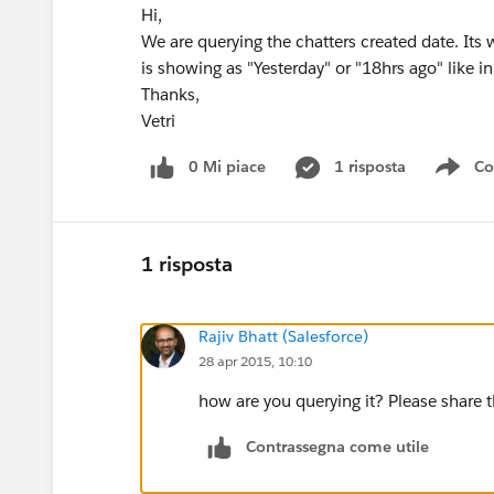
Hi,
We are querying the chatters created date. Its 
is showing as "Yesterday" or "18hrs ago" like in
Thanks,
Vetri
0 Mi piace
1 risposta
Co
Sho
1 risposta
Rajiv Bhatt (Salesforce)
28 apr 2015, 10:10
how are you querying it? Please share t
Contrassegna come utile