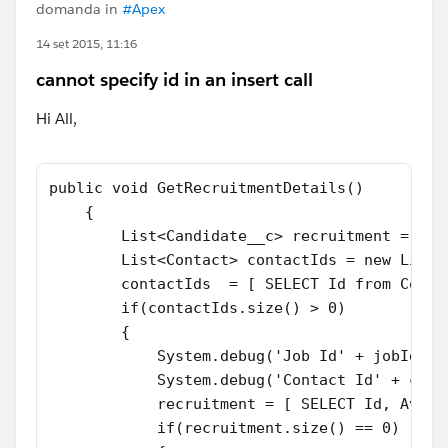
domanda in
#Apex
14 set 2015, 11:16
cannot specify id in an insert call
Hi All,
public void GetRecruitmentDetails()
    {
        List<Candidate__c> recruitment = new
        List<Contact> contactIds = new List<
        contactIds  = [ SELECT Id from Conta
        if(contactIds.size() > 0)
        {
            System.debug('Job Id' + jobId);
            System.debug('Contact Id' + cont
            recruitment = [ SELECT Id, Avail
            if(recruitment.size() == 0)