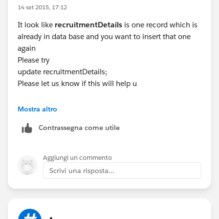
                                        </di
14 set 2015, 17:12
                                    </div>
It look like
recruitmentDetails
is one record which is
already in data base and you want to insert that one
This method is also called in page action method. The
again
logic of the method is if the recruitment details
Please try
available for particular contact it should display the
update recruitmentDetails;
value. And also if we enter values in textbox and click
Please let us know if this will help u
save button it should insert the recruitment details.
I am getting an error "cannot specify id in an insert
Mostra altro
call"
Any ideas
Contrassegna come utile
Aggiungi un commento
Scrivi una risposta...