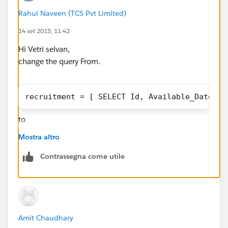
Rahul Naveen (TCS Pvt Limited)
recruitmentDetails is the variablle which is binded to
visual force page.
14 set 2015, 11:42
Hi Vetri selvan,
change the query From.
<div class="col-lg-12 zero-padd marg-five-b"
                                        <div
                                            
recruitment = [ SELECT Id, Available_Date__c
                                        </di
                                        <div
to
                                            
Mostra altro
                                        </di
                                    </div>
recruitment = [ SELECT  Available_Date__c, B
Contrassegna come utile
                                    <div cla
                                        <div
u cant add ID in Insert process.
                                            
Thanks
                                        </di
D Naveen Rahul.
                                        <div
Amit Chaudhary
                                            