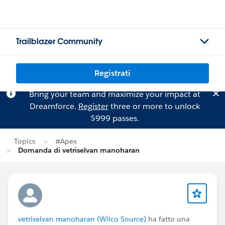
Trailblazer Community
Registrati
Bring your team and maximize your impact at
Dreamforce.
Register
three or more to unlock
$999 passes.
Topics
#Apex
Domanda di vetriselvan manoharan
vetriselvan manoharan (Wilco Source)
ha fatto una