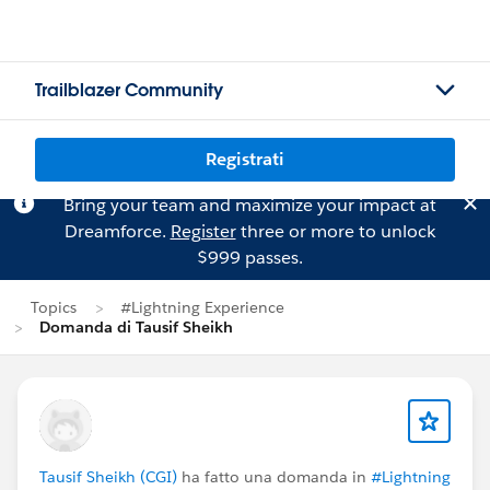
Trailblazer Community
Registrati
Bring your team and maximize your impact at
Dreamforce.
Register
three or more to unlock
$999 passes.
Topics
#Lightning Experience
Domanda di Tausif Sheikh
Tausif Sheikh (CGI)
ha fatto una domanda in
#Lightning