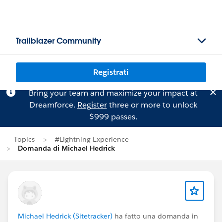
Trailblazer Community
Registrati
Bring your team and maximize your impact at
Dreamforce.
Register
three or more to unlock
$999 passes.
Topics
#Lightning Experience
Domanda di Michael Hedrick
Michael Hedrick (Sitetracker)
ha fatto una domanda in