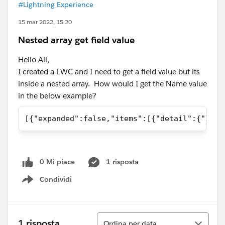
#Lightning Experience
15 mar 2022, 15:20
Nested array get field value
Hello All,
I created a LWC and I need to get a field value but its
inside a nested array. How would I get the Name value
in the below example?
[{"expanded":false,"items":[{"detail":{"Id":
0 Mi piace
1 risposta
Condividi
Show menu
Ordina
1 risposta
Ordina per data