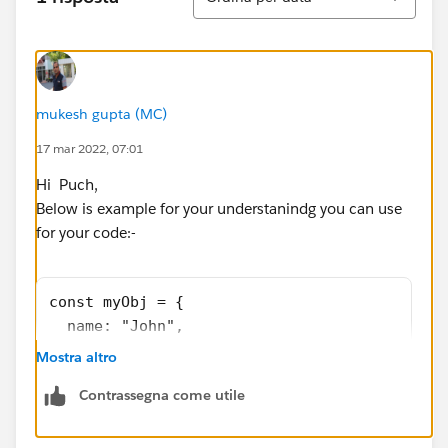
mukesh gupta (MC)
17 mar 2022, 07:01
Hi Puch,
Below is example for your understanindg you can use
for your code:-
const myObj = {
  name: "John",
  age: 30,
Mostra altro
  cars: [
Contrassegna come utile
    {name:"Ford", models:["Fiesta", "Focus",
    {name:"BMW", models:["320", "X3", "X5"]}
    {name:"Fiat", models:["500", "Panda"]}