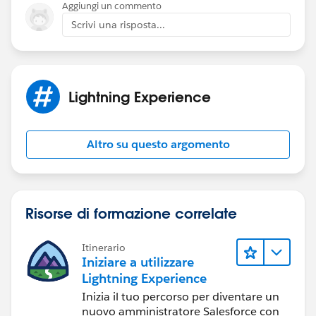
Aggiungi un commento
  ]
Scrivi una risposta...
}
/////////////////////////////
 for (let i in myObj.cars) {
  x += "<h1>" + myObj.cars[i].name + "</h1>"
Lightning Experience
  for (let j in myObj.cars[i].models) {
    x += myObj.cars[i].models[j];
  }
Altro su questo argomento
}
if you need any assistanse, Please let me know!!
Kindly mark my solution as the best answer if it
Risorse di formazione correlate
helps you.
Thanks
Itinerario
Mukesh
Iniziare a utilizzare
Lightning Experience
Inizia il tuo percorso per diventare un
nuovo amministratore Salesforce con