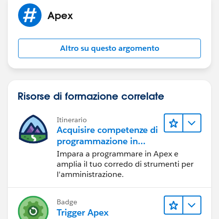
=======================
Apex
Utility class
public Map<Id,Account> updateRecord(record__
Map<Id,Account> updateMap = new Map<Id,Accou
Altro su questo argomento
if(newAccount != null && newRecord != null){
newAccount.isAcount =  true;             
updateMap.put(newAccount.Id, newAccount);   
}         
Risorse di formazione correlate
return updateMap;     
}
Itinerario
Acquisire competenze di
programmazione in
Apex
Impara a programmare in Apex e
amplia il tuo corredo di strumenti per
l'amministrazione.
Badge
Trigger Apex