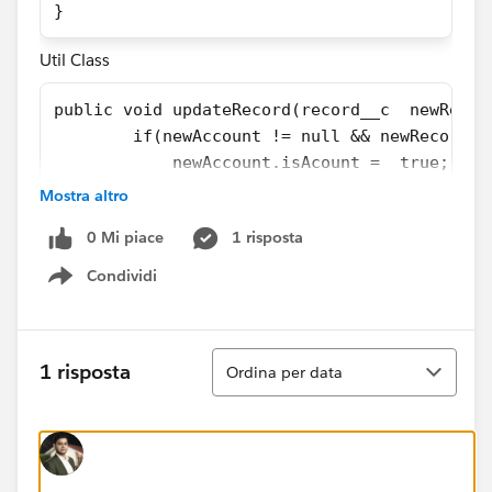
}
Util Class
public void updateRecord(record__c  newRecor
        if(newAccount != null && newRecord !
            newAccount.isAcount =  true;
            updateMap.put(newAccount.Id, new
Mostra altro
        }
0 Mi piace
1 risposta
        return updateMap;
    }
Condividi
Show menu
What is the best option for passing the updateMap
from the util class back to the main class? Any help is
Ordina
appreciated.
1 risposta
Ordina per data
Cheers,
P