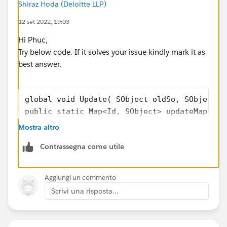
Shiraz Hoda (Deloitte LLP)
12 set 2022, 19:03
Hi Phuc,
Try below code. If it solves your issue kindly mark it as
best answer.
global void Update( SObject oldSo, SObject n
public static Map<Id, SObject> updateMap = n
record__c newRecord= ( record__c ) newSo;
Mostra altro
newAccount = newRecord.Account
Contrassegna come utile
updateMap = utilClass.updateRecord(newRecord
}
if( !updateMap.isEmpty() && Trigger.isUpdate
Aggiungi un commento
       List<SObject> updateList = updateMap.
Scrivi una risposta...
       updateList.sort();
       List<Database.SaveResult> results = D
}