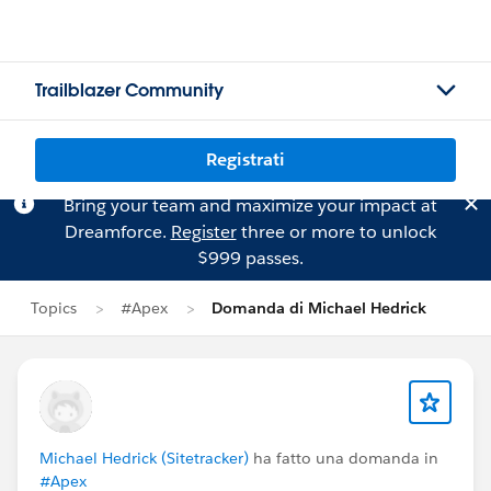
Trailblazer Community
Registrati
Bring your team and maximize your impact at
Dreamforce.
Register
three or more to unlock
$999 passes.
Topics
#Apex
Domanda di Michael Hedrick
Michael Hedrick (Sitetracker)
ha fatto una domanda in
#Apex