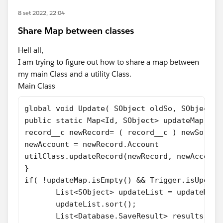
8 set 2022, 22:04
Share Map between classes
Hell all,
I am trying to figure out how to share a map between
my main Class and a utility Class.
Main Class
global void Update( SObject oldSo, SObject n
public static Map<Id, SObject> updateMap = n
record__c newRecord= ( record__c ) newSo;
newAccount = newRecord.Account
utilClass.updateRecord(newRecord, newAccount
}
if( !updateMap.isEmpty() && Trigger.isUpdate
       List<SObject> updateList = updateMap.
       updateList.sort();
       List<Database.SaveResult> results = D