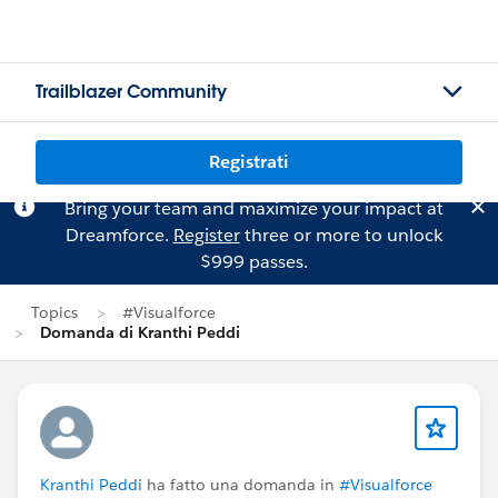
Trailblazer Community
Registrati
Bring your team and maximize your impact at
Dreamforce.
Register
three or more to unlock
$999 passes.
Topics
#Visualforce
Domanda di Kranthi Peddi
Kranthi Peddi
ha fatto una domanda in
#Visualforce