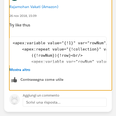
Rajamohan Vakati (Amazon)
26 nov 2018, 15:09
Try like thus
<apex:variable value="{!1}" var="rowNum"/>
    <apex:repeat value="{!collection}" var="
        ({!rowNum}){!row}<br/>
        <apex:variable var="rowNum" value="{
    </apex:repeat>
Mostra altro
https://developer.salesforce.com/docs/atlas.en-
Contrassegna come utile
us.pages.meta/pages/pages_compref_repeat.htm
Aggiungi un commento
Scrivi una risposta...