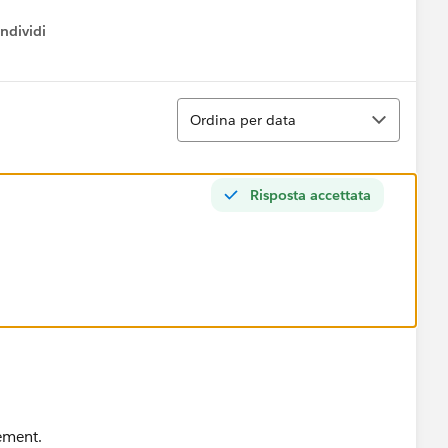
ndividi
w menu
Ordina
Ordina per data
Risposta accettata
ement.