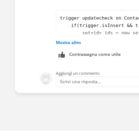
trigger updatecheck on Conta
    if(trigger.isInsert && t
        set<id> ids = new se
        for(contact con: tri
Mostra altro
            if(con.accountid
Contrassegna come utile
                ids.add(con.
            }
        }
Aggiungi un commento
        list<account> acclis
Scrivi una risposta...
        for(contact con : tr
            for(account acc:
                if(acc.id==c
                    acc.Cont
                }
            }
        }
        if(accList.size()>0)