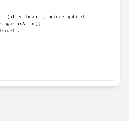
ct (after insert , before update){
rigger.isAfter){
t<id>();
gger.new){
!=null){
accountid);
t = [select id,name,Contact_Created__c from accoun
igger.new){
 acclist){
on.accountid){
act_Created__c= true;
{