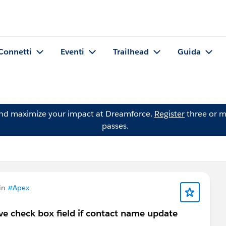
Connetti
Eventi
Trailhead
Guida
and maximize your impact at Dreamforce.
Register
three or m
passes.
in
#Apex
ive check box field if contact name update