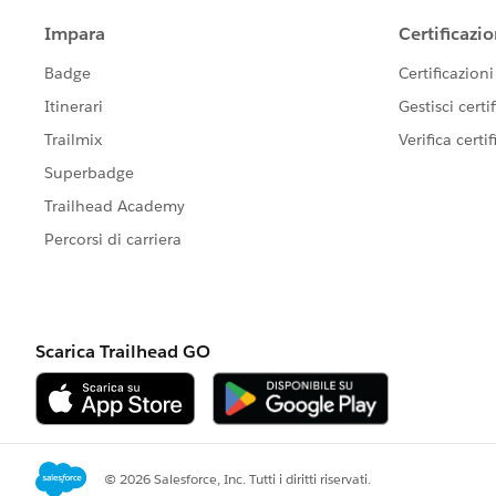
            update acclist;
        }
    }
}
Please mark as Best Answer if above in
Thanks,