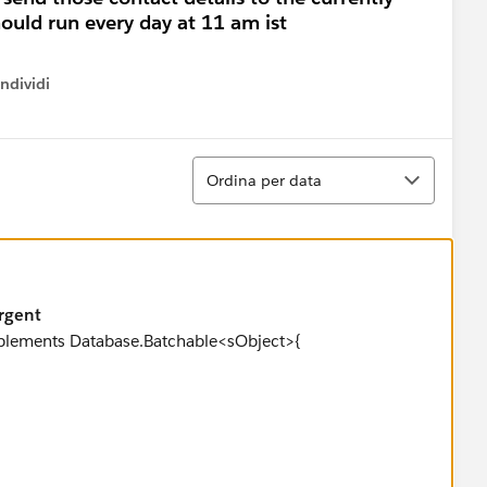
hould run every day at 11 am ist
ndividi
w menu
Ordina
Ordina per data
urgent
mplements Database.Batchable<sObject>{