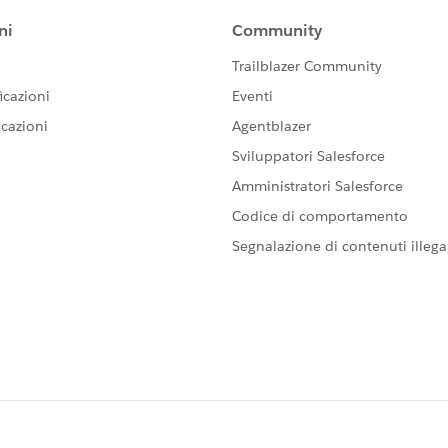
d date');
our opportunity closed date is tommorow');
bleContext BC){