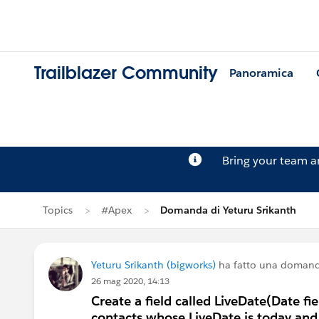
Trailblazer Community
Panoramica
Bring your team 
Topics
#Apex
Domanda di Yeturu Srikanth
Yeturu Srikanth (bigworks)
ha fatto una doman
26 mag 2020, 14:13
Create a field called LiveDate(Date fi
contacts whose LiveDate is today and 