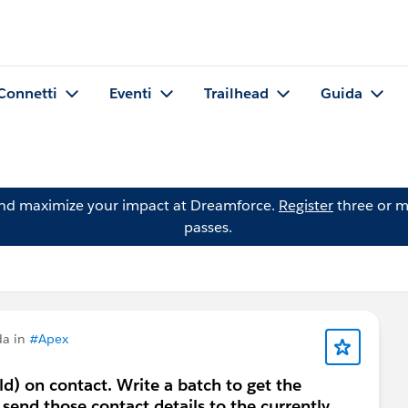
Connetti
Eventi
Trailhead
Guida
and maximize your impact at Dreamforce.
Register
three or m
passes.
da in
#Apex
eld) on contact. Write a batch to get the
send those contact details to the currently