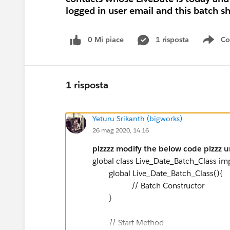
logged in user email and this batch s
0 Mi piace
1 risposta
Co
Sho
1 risposta
Yeturu Srikanth (bigworks)
26 mag 2020, 14:16
plzzzz modify the below code plzzz 
global class Live_Date_Batch_Class i
global Live_Date_Batch_Class(){
// Batch Constructor
}
// Start Method