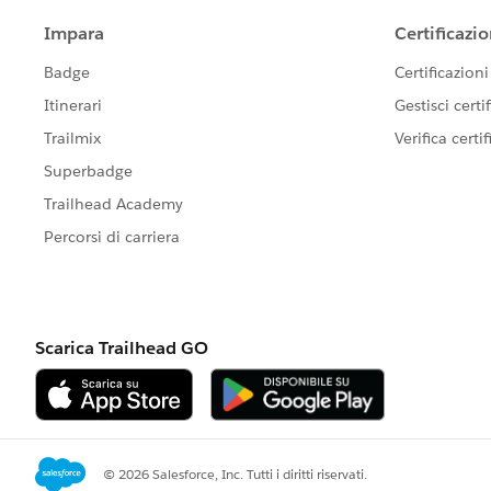
email.setSubject('opportunity close
email.setPlainTextBody('Dear user, Y
emails.add(email);
Messaging.sendEmail(emails);
}
global void finish(Database.Batcha
// Logic to be Executed at finish
}
}