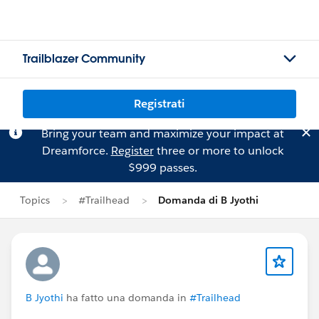
Trailblazer Community
Registrati
Bring your team and maximize your impact at
Dreamforce.
Register
three or more to unlock
$999 passes.
Topics
#Trailhead
Domanda di B Jyothi
B Jyothi
ha fatto una domanda in
#Trailhead