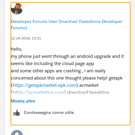
Developer Forums User (Inactive) (Salesforce Developer
Forums)
12 ott 2018, 13:31
hello,
my phone just went through an android upgrade and it
seems like including the cloud page app
and some other apps are crashing , i am really
concerned about this one thought please help! getapk
(
https://getapkmarket-apk.com
) acmarket
(
https://acmarketios.com
) download tweakbox
(
https://tweakbox.online
)
Mostra altro
Contrassegna come utile