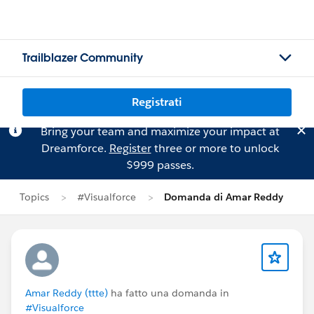
Trailblazer Community
Registrati
Bring your team and maximize your impact at
Dreamforce.
Register
three or more to unlock
$999 passes.
Topics
#Visualforce
Domanda di Amar Reddy
Amar Reddy (ttte)
ha fatto una domanda in
#Visualforce