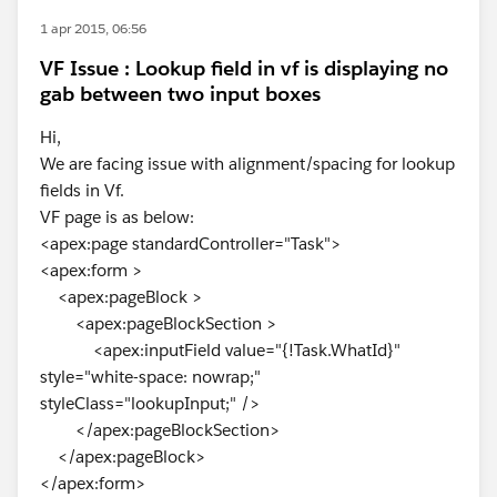
1 apr 2015, 06:56
VF Issue : Lookup field in vf is displaying no
gab between two input boxes
Hi,
We are facing issue with alignment/spacing for lookup
fields in Vf.
VF page is as below:
<apex:page standardController="Task">
<apex:form >
<apex:pageBlock >
<apex:pageBlockSection >
<apex:inputField value="{!Task.WhatId}"
style="white-space: nowrap;"
styleClass="lookupInput;" />
</apex:pageBlockSection>
</apex:pageBlock>
</apex:form>