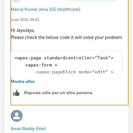
Manoj Kumar Jena (GE Healthcare)
1 apr 2015, 09:21
Hi JayaJaya,
Please check the below code it will solve your problem
.
<apex:page standardcontroller="Task">
    <apex:form >
        <apex:pageblock mode="edit" >
            <apex:pageblocksection >
Mostra altro
                <apex:inputfield value="{!Ta
Risposta utile per un'altra persona
            </apex:pageblocksection>
        </apex:pageblock>
    </apex:form>
</apex:page>
**Please select it as best answer if it solve your
Amar Reddy (ttte)