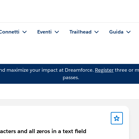
Connetti
Eventi
Trailhead
Guida
and maximize your impact at Dreamforce.
Register
three or m
passes.
cters and all zeros in a text field