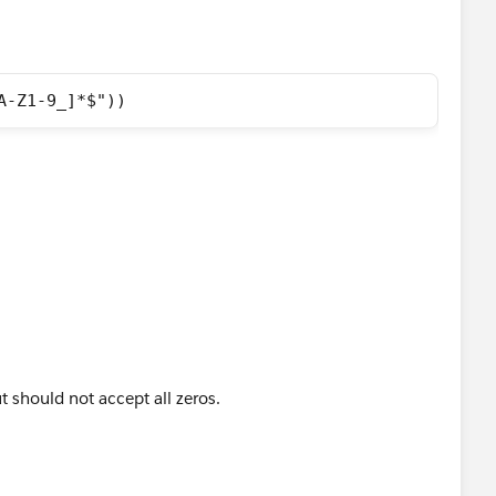
A-Z1-9_]*$"))
d close your query by marking it as solved so that it
 should not accept all zeros.