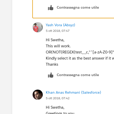
Contrassegna come utile
Yash Vora (Absyz)
5 ott 2018, 07:47
Hi Swetha,
This will work.
OR(NOT(REGEX(test__c,"^[a-zA-Z0-9]*$
Kindly select it as the best answer if it 
Thanks
Contrassegna come utile
Khan Anas Rehmani (Salesforce)
5 ott 2018, 07:42
Hi Swetha,
Greetings to you.