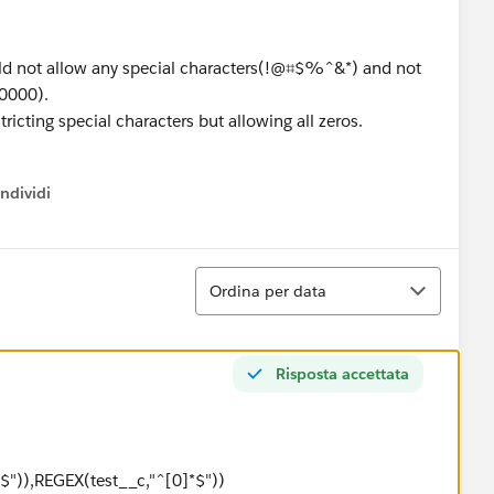
ould not allow any special characters(!@⌗$%^&*) and not
r 0000).
tricting special characters but allowing all zeros.
ndividi
w menu
Ordina
Ordina per data
Risposta accettata
")),REGEX(test__c,"^[0]*$"))