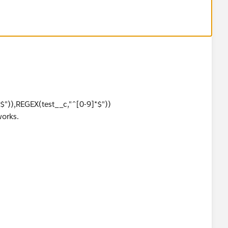
")),REGEX(test__c,"^[0-9]*$"))
works.