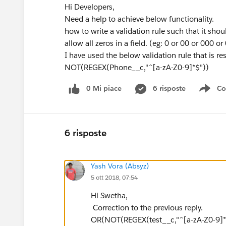
Hi Developers,
Need a help to achieve below functionality.
how to write a validation rule such that it sh
allow all zeros in a field. (eg: 0 or 00 or 000 o
I have used the below validation rule that is res
NOT(REGEX(Phone__c,"^[a-zA-Z0-9]*$"))
0 Mi piace
6 risposte
Co
Sho
6 risposte
Yash Vora (Absyz)
5 ott 2018, 07:54
Hi Swetha,
Correction to the previous reply.
OR(NOT(REGEX(test__c,"^[a-zA-Z0-9]*$