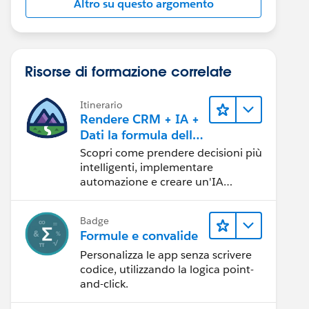
Altro su questo argomento
Risorse di formazione correlate
Itinerario
Rendere CRM + IA +
Dati la formula della
fiducia
Scopri come prendere decisioni più
intelligenti, implementare
automazione e creare un'IA
affidabile utilizzando i prodotti e le
tecnologie Salesforce più diffusi.
Badge
Formule e convalide
Personalizza le app senza scrivere
codice, utilizzando la logica point-
and-click.