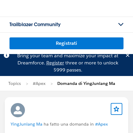
Trailblazer Community
Registrati
Bring your team and maximize your impact at
Dreamforce.
Register
three or more to unlock
$999 passes.
Topics
#Apex
Domanda di YingJunlang Ma
YingJunlang Ma
ha fatto una domanda in
#Apex