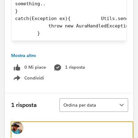
something..
}
catch(Exception ex){           Utils.sendCha
            throw new AuraHandledException('
        }
Mostra altro
0 Mi piace
1 risposta
Condividi
Show menu
Ordina
1 risposta
Ordina per data