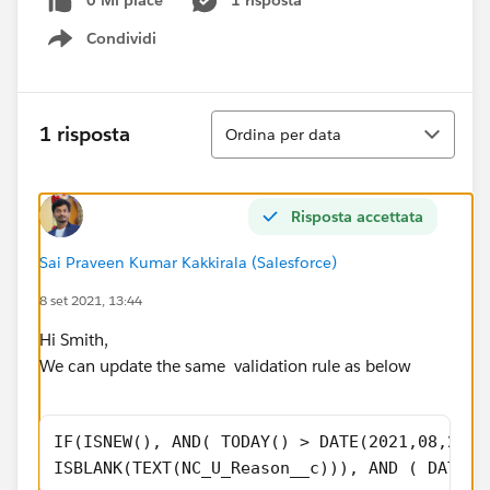
0 Mi piace
1 risposta
Condividi
Show menu
Ordina
1 risposta
Ordina per data
Risposta accettata
Sai Praveen Kumar Kakkirala (Salesforce)
8 set 2021, 13:44
Hi Smith,
We can update the same validation rule as below
IF(ISNEW(), AND( TODAY() > DATE(2021,08,28),
ISBLANK(TEXT(NC_U_Reason__c))), AND ( DATEVA