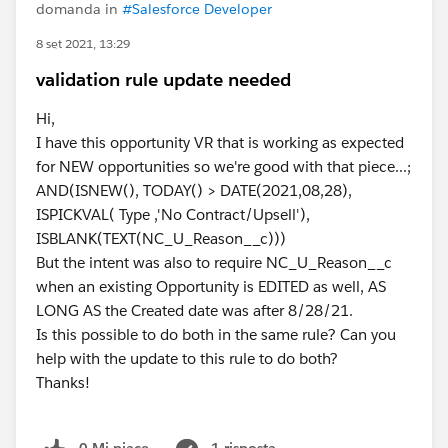
domanda in
#Salesforce Developer
8 set 2021, 13:29
validation rule update needed
Hi,
I have this opportunity VR that is working as expected
for NEW opportunities so we're good with that piece...;
AND(ISNEW(), TODAY() > DATE(2021,08,28),
ISPICKVAL( Type ,'No Contract/Upsell'),
ISBLANK(TEXT(NC_U_Reason__c)))
But the intent was also to require NC_U_Reason__c
when an existing Opportunity is EDITED as well, AS
LONG AS the Created date was after 8/28/21.
Is this possible to do both in the same rule? Can you
help with the update to this rule to do both?
Thanks!