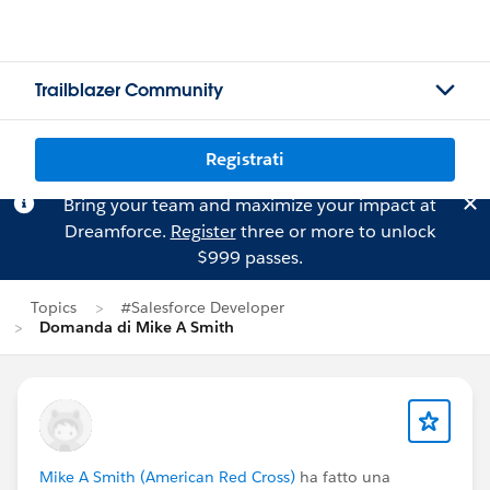
Trailblazer Community
Registrati
Bring your team and maximize your impact at
Dreamforce.
Register
three or more to unlock
$999 passes.
Topics
#Salesforce Developer
Domanda di Mike A Smith
Mike A Smith (American Red Cross)
ha fatto una