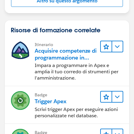
Altro su questo argomento
      <apex:pageBlockTable value="{!OppList2
        <apex:column value="{!op2.name}"/>
        <apex:column value="{!op2.Accountid}
        <apex:column value="{!op2.CloseDate}
Risorse di formazione correlate
        <apex:column value="{!op2.Ownerid}"/
        <apex:column value="{!op2.Probabilit
Itinerario
      </apex:pageBlockTable>
Acquisire competenze di
    </apex:pageBlock>
programmazione in
  </apex:form>
Apex
Impara a programmare in Apex e
</apex:page>
amplia il tuo corredo di strumenti per
l'amministrazione.
Controller:
Badge
public class Opp {
Trigger Apex
    public String filter{get; set;}
Scrivi trigger Apex per eseguire azioni
    public List < Opportunity > OppList2 {
personalizzate nel database.
        get;
        set;
    }
Badge