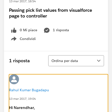
13 mar 2017, 18:54
Passing pick list values from visualforce
page to controller
0 Mi piace
1 risposta
Condividi
Show menu
Ordina
1 risposta
Ordina per data
Rahul Kumar Bugadapu
13 mar 2017, 19:04
Hi
Narendhar
,