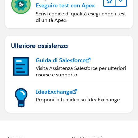
    string searchquery = 'select name,accoun
Eseguire test con Apex
    public Opp() {
Scrivi codice di qualità eseguendo i test
        OppList2 = Database.query(searchquer
di unità Apex.
    }
    public void getresult() {
        searchquery = 'select name,accountid
Ulteriore assistenza
        OppList2 = Database.query(searchquer
    }
Guida di Salesforce
}
Visita Assistenza Salesforce per ulteriori
risorse e supporto.
Please check the below links for reference.
http://salesforce.stackexchange.com/questions/8
IdeaExchange
7679/custom-visualforce-picklist-value-passing-to-
Proponi la tua idea su IdeaExchange.
controller
(
http://salesforce.stackexchange.com/questions/7
644/possible-to-pass-selected-picklist-value-to-
controller-via-apexparam
)
http://salesforce.stackexchange.com/questions/7
644/possible-to-pass-selected-picklist-value-to-