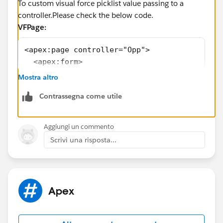
To custom visual force picklist value passing to a
controller.Please check the below code.
VFPage:
<apex:page controller="Opp">
  <apex:form>
    <apex:outputLabel value="Qualification  
Mostra altro
    <apex:selectList multiselect="false" val
Contrassegna come utile
      <apex:selectOption itemValue="" itemLa
      <apex:selectOption itemValue="Closed W
      <apex:selectOption itemValue="Closed L
Aggiungi un commento
      <apex:actionSupport event="onchange" r
Scrivi una risposta...
    </apex:selectList>
    <apex:actionStatus id="status">
      <apex:facet name="start">
        <div>Loading Please wait........</di
Apex
      </apex:facet>
    </apex:actionStatus>
    <apex:pageBlock >