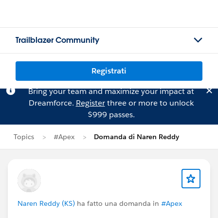
Trailblazer Community
Registrati
Bring your team and maximize your impact at
Dreamforce.
Register
three or more to unlock
$999 passes.
Topics
#Apex
Domanda di Naren Reddy
Naren Reddy (KS)
ha fatto una domanda in
#Apex