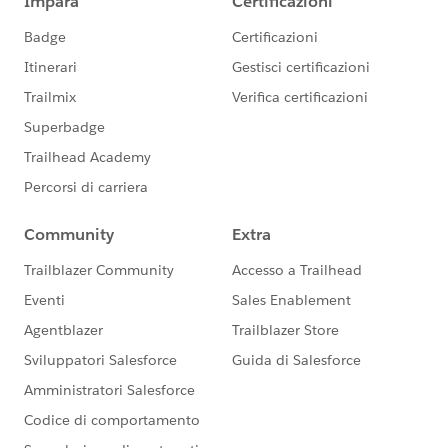
controller-via-apexparam
I hope it will be helpful.
BestRegards
​RahulKumar