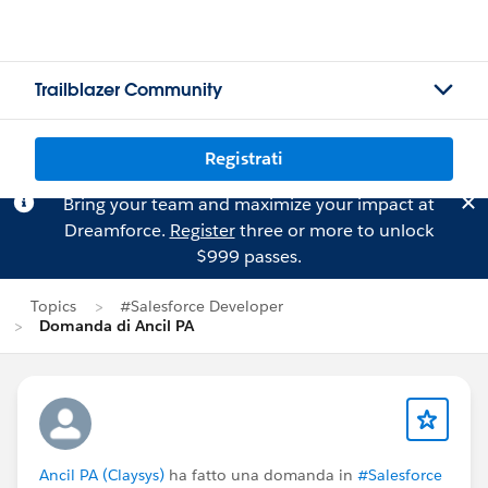
Trailblazer Community
Registrati
Bring your team and maximize your impact at
Dreamforce.
Register
three or more to unlock
$999 passes.
Topics
#Salesforce Developer
Domanda di Ancil PA
Ancil PA (Claysys)
ha fatto una domanda in
#Salesforce