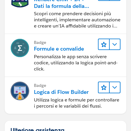
Dati la formula della
fiducia
Scopri come prendere decisioni più
intelligenti, implementare automazione
e creare un'IA affidabile utilizzando i
prodotti e le tecnologie Salesforce più
diffusi.
Badge
Formule e convalide
Personalizza le app senza scrivere
codice, utilizzando la logica point-and-
click.
Badge
Logica di Flow Builder
Utilizza logica e formule per controllare
i percorsi e le variabili dei flussi.
Ulteriore assistenza