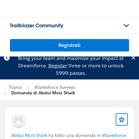
Trailblazer Community
Registrati
Bring your team and maximize your impact at
Dreamforce.
Register
three or more to unlock
$999 passes.
Topics
#Salesforce Surveys
Domanda di Abdul Moiz Shaik
Abdul Moiz Shaik
ha fatto una domanda in
#Salesforce