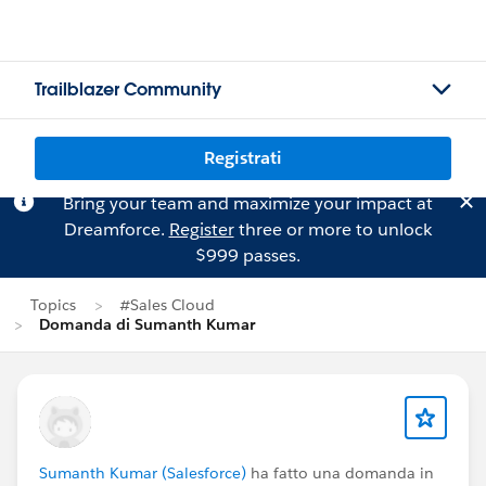
Trailblazer Community
Registrati
Bring your team and maximize your impact at
Dreamforce.
Register
three or more to unlock
$999 passes.
Topics
#Sales Cloud
Domanda di Sumanth Kumar
Sumanth Kumar (Salesforce)
ha fatto una domanda in