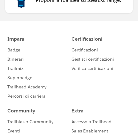
Proponi la tua idea su IdeaExchange.