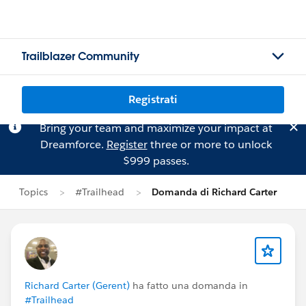
Trailblazer Community
Registrati
Bring your team and maximize your impact at
Dreamforce.
Register
three or more to unlock
$999 passes.
Topics
#Trailhead
Domanda di Richard Carter
Richard Carter (Gerent)
ha fatto una domanda in
#Trailhead