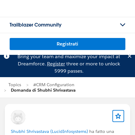
Trailblazer Community
Registrati
Bring your team and maximize your impact at
Dreamforce.
Register
three or more to unlock
$999 passes.
Topics
#CRM Configuration
Domanda di Shubhi Shrivastava
Shubhi Shrivastava (LucidInfosystems)
ha fatto una