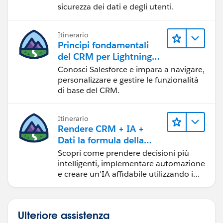
sicurezza dei dati e degli utenti.
Itinerario
Principi fondamentali
del CRM per Lightning
Experience
Conosci Salesforce e impara a navigare,
personalizzare e gestire le funzionalità
di base del CRM.
Itinerario
Rendere CRM + IA +
Dati la formula della
fiducia
Scopri come prendere decisioni più
intelligenti, implementare automazione
e creare un'IA affidabile utilizzando i
prodotti e le tecnologie Salesforce più
diffusi.
Ulteriore assistenza