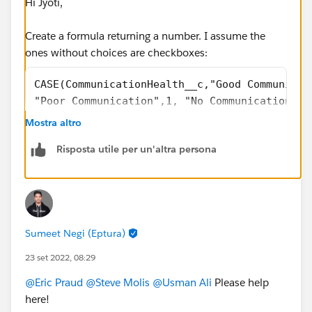
Hi Jyoti,
Create a formula returning a number. I assume the
ones without choices are checkboxes:
CASE(CommunicationHealth__c,"Good Communicat
"Poor Communication",1, "No Communication",1
IF(DoWeHaveCorrectPhoneNumber__c,1,0)+
Mostra altro
IF(AreTheyDecisionMaker__c,1,0)+
Risposta utile per un'altra persona
IF(DidWeMakeInitialContact__c,1,0)+
IF(DidTheyHireMitigationCompany__c,1,0)+
IF(QUalifiedProspect__c,1,0)+
IF(WaitingOnInsurance__c,1,0)+
CASE(InterestedInService__c,"Very Interested
Sumeet Negi (Eptura)
"Somewhat Interested",1, "Not Interested",-2
23 set 2022, 08:29
Make sure you use the right API names for fields and
@Eric Praud
@Steve Molis
@Usman Ali
Please help
picklist values (not labels)
here!