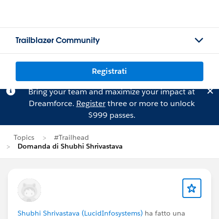
Trailblazer Community
Registrati
Bring your team and maximize your impact at
Dreamforce.
Register
three or more to unlock
$999 passes.
Topics
#Trailhead
Domanda di Shubhi Shrivastava
Shubhi Shrivastava (LucidInfosystems)
ha fatto una