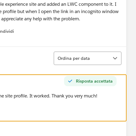
ible experience site and added an LWC component to it. I
ite profile but when I open the link in an incognito window
 appreciate any help with the problem.
ndividi
w menu
Ordina
Ordina per data
Risposta accettata
the site profile. It worked. Thank you very much!