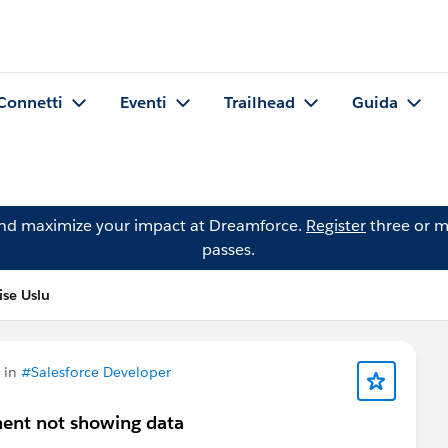
Connetti
Eventi
Trailhead
Guida
and maximize your impact at Dreamforce.
Register
three or m
passes.
se Uslu
 in
#Salesforce Developer
ent not showing data