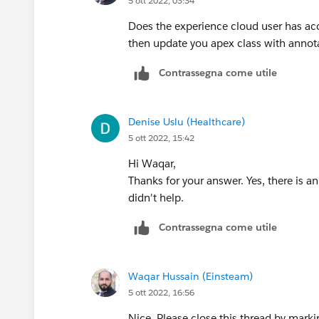
5 ott 2022, 03:34
Does the experience cloud user has acc
then update you apex class with annota
Contrassegna come utile
Denise Uslu (Healthcare)
5 ott 2022, 15:42
Hi Waqar,
Thanks for your answer. Yes, there is a
didn't help.
Contrassegna come utile
Waqar Hussain (Einsteam)
5 ott 2022, 16:56
Nice. Please close this thread by mark