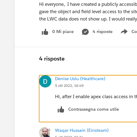
Hi everyone, I have created a publicly access
gave the object and field level access to the s
the LWC data does not show up. I would really
0 Mi piace
4 risposte
Co
Sho
4 risposte
Denise Uslu (Healthcare)
5 ott 2022, 16:49
Hi, after I enable apex class access in 
Contrassegna come utile
Waqar Hussain (Einsteam)