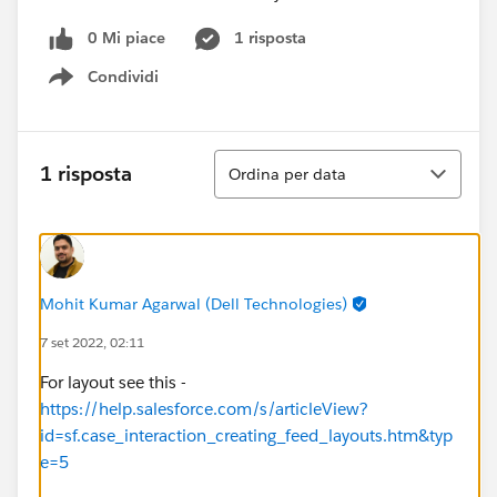
0 Mi piace
1 risposta
Condividi
Show menu
Ordina
1 risposta
Ordina per data
Mohit Kumar Agarwal (Dell Technologies)
7 set 2022, 02:11
For layout see this -
https://help.salesforce.com/s/articleView?
id=sf.case_interaction_creating_feed_layouts.htm&typ
e=5