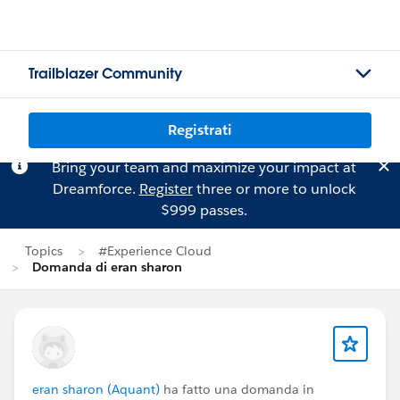
Trailblazer Community
Registrati
Bring your team and maximize your impact at
Dreamforce.
Register
three or more to unlock
$999 passes.
Topics
#Experience Cloud
Domanda di eran sharon
eran sharon (Aquant)
ha fatto una domanda in