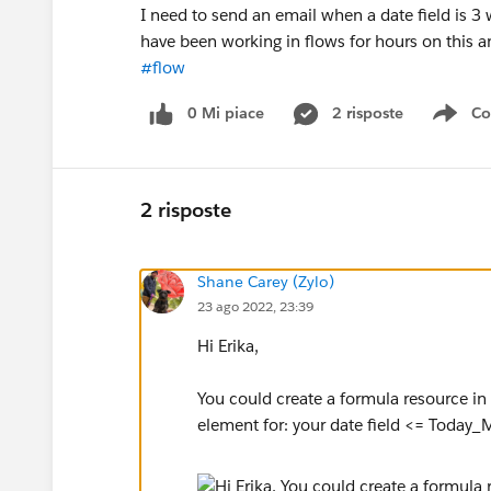
I need to send an email when a date field is 3
have been working in flows for hours on this an
#flow
0 Mi piace
2 risposte
Co
Sho
2 risposte
Shane Carey (Zylo)
23 ago 2022, 23:39
Hi Erika,
You could create a formula resource i
element for: your date field <= Today