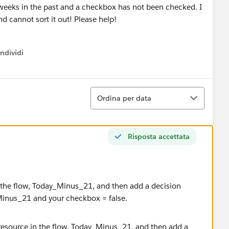
 weeks in the past and a checkbox has not been checked. I
d cannot sort it out! Please help!
ndividi
w menu
Ordina
Ordina per data
Risposta accettata
n the flow, Today_Minus_21, and then add a decision
_Minus_21 and your checkbox = false.