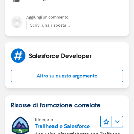
        if(!massLeadConvert.isEmpty()){
            List<Database.LeadConvertResult>
        }
Aggiungi un commento
    }
Scrivi una risposta...
}
Salesforce Developer
@isTest
private class AutoConvertLeadsTest 
{
Altro su questo argomento
    private static testMethod void doTest() 
    {
        Test.startTest();
            Lead l = new Lead(LastName = 'Te
Risorse di formazione correlate
            insert l;
            AutoConvertLeads.assignLeads(new
Itinerario
        Test.stopTest();
Trailhead e Salesforce
    }