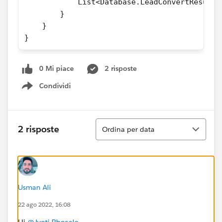
            List<Database.LeadConvertResult>
        }
    }
}
0 Mi piace
2 risposte
Condividi
Show menu
Ordina
2 risposte
Ordina per data
Usman Ali
22 ago 2022, 16:08