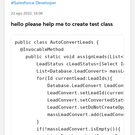
#Salesforce Developer
22 ago 2022, 16:06
hello please help me to create test class
public class AutoConvertLeads {
  @InvocableMethod
    public static void assignLeads(List<Id> 
        LeadStatus cLeadStatus=[Select Id,Ma
        List<Database.LeadConvert> massLeadC
        for(Id currentLead:LeadIds){
            Database.LeadConvert LeadConvert
            LeadConvert.setLeadId(currentLea
            LeadConvert.setConvertedStatus(c
            LeadConvert.setDoNotCreateOpport
            massLeadConvert.add(LeadConvert)
        }
        if(!massLeadConvert.isEmpty()){