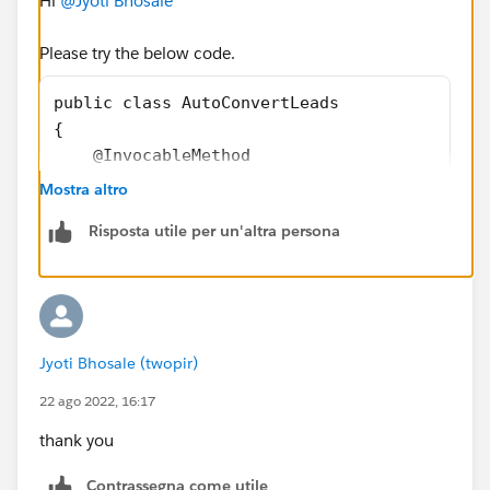
Hi
@Jyoti Bhosale
Please try the below code.
public class AutoConvertLeads 
{
    @InvocableMethod
    public static void assignLeads(List<Id> 
Mostra altro
    {
Risposta utile per un'altra persona
        LeadStatus cLeadStatus=[Select Id,Ma
        List<Database.LeadConvert> massLeadC
        for(Id currentLead: LeadIds)
        {
            Database.LeadConvert LeadConvert
Jyoti Bhosale (twopir)
            LeadConvert.setLeadId(currentLea
            LeadConvert.setConvertedStatus(c
22 ago 2022, 16:17
            LeadConvert.setDoNotCreateOpport
thank you
            massLeadConvert.add(LeadConvert)
        }
Contrassegna come utile