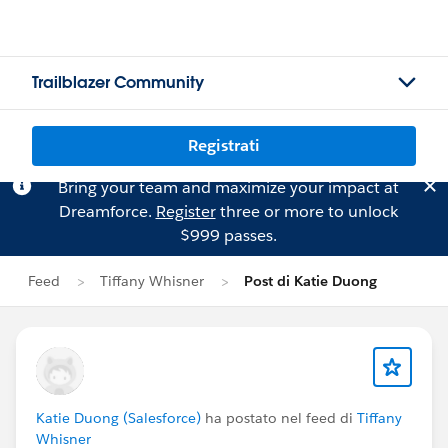
Trailblazer Community
Registrati
Bring your team and maximize your impact at
Dreamforce.
Register
three or more to unlock
$999 passes.
Feed
Tiffany Whisner
Post di Katie Duong
Katie Duong (Salesforce)
ha postato nel feed di
Tiffany
Whisner