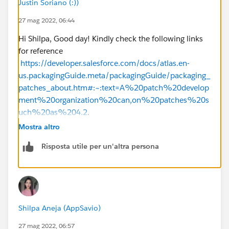
Justin Soriano (:))
27 mag 2022, 06:44
Hi Shilpa, Good day! Kindly check the following links
for reference
https://developer.salesforce.com/docs/atlas.en-
us.packagingGuide.meta/packagingGuide/packaging_
patches_about.htm#:~:text=A%20patch%20develop
ment%20organization%20can,on%20patches%20s
uch%20as%204.2
.
Mostra altro
Risposta utile per un'altra persona
Shilpa Aneja (AppSavio)
27 mag 2022, 06:57