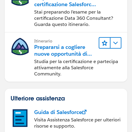
certificazione Salesforce
Data 360 Consultant
Stai preparando l’esame per la
certificazione Data 360 Consultant?
Guarda questo itinerario.
Itinerario
Prepararsi a cogliere
nuove opportunità di
sviluppo nell'ecosistema
Studia per la certificazione e partecipa
Salesforce
attivamente alla Salesforce
Community.
Ulteriore assistenza
Guida di Salesforce
Visita Assistenza Salesforce per ulteriori
risorse e supporto.