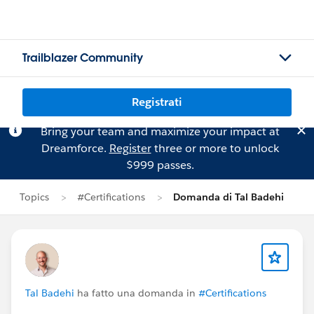
Trailblazer Community
Registrati
Bring your team and maximize your impact at
Dreamforce.
Register
three or more to unlock
$999 passes.
Topics
#Certifications
Domanda di Tal Badehi
Tal Badehi
ha fatto una domanda in
#Certifications