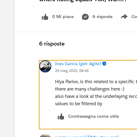
0 Mi piace
6 risposte
Co
Sho
6 risposte
Ines Garcia (get: Agile)
25 mag 2022, 08:46
Hiya Parise, is this related to a specifi
there are many challenges here :)
also have a look at the underlaying re
values to be filtered by
Contrassegna come utile