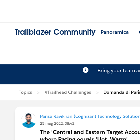
Trailblazer Community
Panoramica
Bring your team 
Topics
#Trailhead Challenges
Domanda di Paris
Parise Ravikiran (Cognizant Technology Solution
25 mag 2022, 08:42
The 'Central and Eastern Target Accou
where Rating equals 'Hot, Warm'.