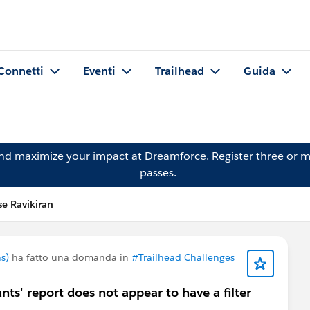
Connetti
Eventi
Trailhead
Guida
and maximize your impact at Dreamforce.
Register
three or m
passes.
e Ravikiran
s)
ha fatto una domanda in
#Trailhead Challenges
nts' report does not appear to have a filter