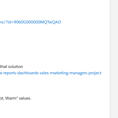
forums/?id=9060G000000MQTwQAO
 that solution
e-reports-dashboards-sales-marketing-managers-project-
"Hot, Warm" values.