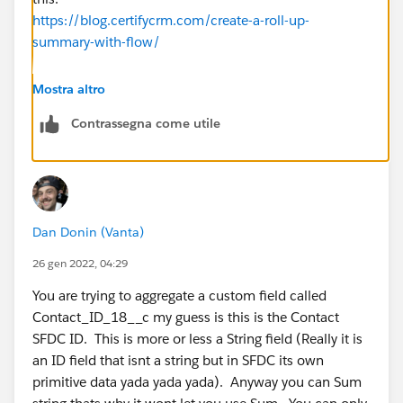
https://blog.certifycrm.com/create-a-roll-up-
summary-with-flow/
The difference is that, instead of using "Equal Count",
Mostra altro
you'd need to use the ADD operator:
Contrassegna come utile
Number field on Account - ADD - Number field on
Contact
Dan Donin (Vanta)
26 gen 2022, 04:29
You are trying to aggregate a custom field called
Contact_ID_18__c my guess is this is the Contact
SFDC ID. This is more or less a String field (Really it is
an ID field that isnt a string but in SFDC its own
primitive data yada yada yada). Anyway you can Sum