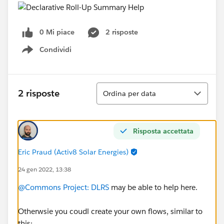
0 Mi piace
2 risposte
Condividi
Show menu
Ordina
2 risposte
Ordina per data
Risposta accettata
Eric Praud (Activ8 Solar Energies)
24 gen 2022, 13:38
@Commons Project: DLRS
may be able to help here.
Otherwsie you coudl create your own flows, similar to
this: