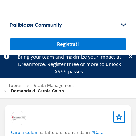
Trailblazer Community
Registrati
Bring your team and maximize your impact at
Dreamforce.
Register
three or more to unlock
$999 passes.
Topics
#Data Management
Domanda di Carola Colon
Carola Colon
ha fatto una domanda in
#Data