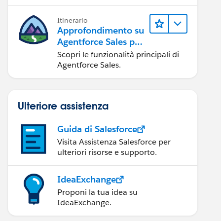
possibile.
Itinerario
Approfondimento su
Agentforce Sales per
gli amministratori
Scopri le funzionalità principali di
Agentforce Sales.
Ulteriore assistenza
Guida di Salesforce
Visita Assistenza Salesforce per
ulteriori risorse e supporto.
IdeaExchange
Proponi la tua idea su
IdeaExchange.