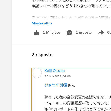
承認フローの部分をどうすべきなの迷っていま
売上ごとに商談をたてる（上記でいうと3商談
Mostra altro
もし、金額が流動的な商品をお取り扱いしてい
さい。
2 risposte
Co
1 Mi piace
Sho
よろしくお願いします
2 risposte
Keiji Otsubo
25 nov 2021, 09:08
@さつき 沖園
さん
締まった後の金額変更の確認ですが、
フィールドの変更履歴を取っておいて
条件でレポートを作ってはどうですか