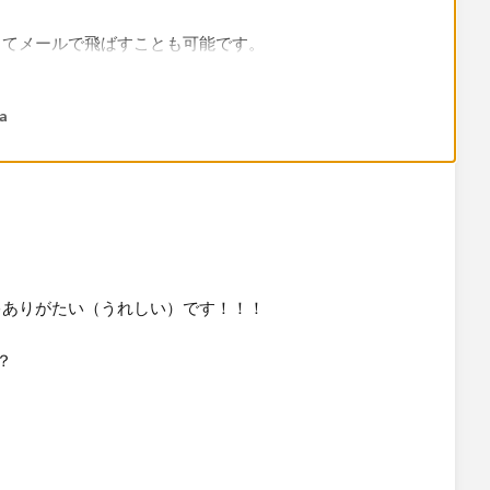
してメールで飛ばすことも可能です。
きい見積もりを作ったら１日１回メールで
na
。
てましたが、
トで１日１回の処理にしています。
ゃありがたい（うれしい）です！！！
？
。
ですね。