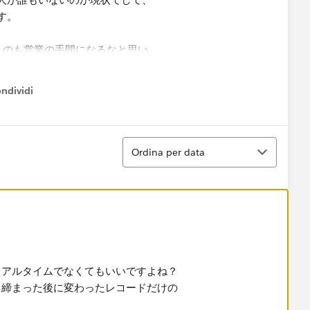
す。
）のも営業の手間になるなと思い。
るケースがあれば、どんなふうに管理しているか教えて下
ndividi
w menu
Ordina
Ordina per data
リアルタイムでなくてもいいですよね？
、締まった後に変わったレコードだけの
？