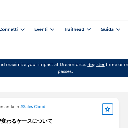
Connetti
Eventi
Trailhead
Guida
and maximize your impact at Dreamforce.
Register
three or m
passes.
domanda in
#Sales Cloud
が変わるケースについて