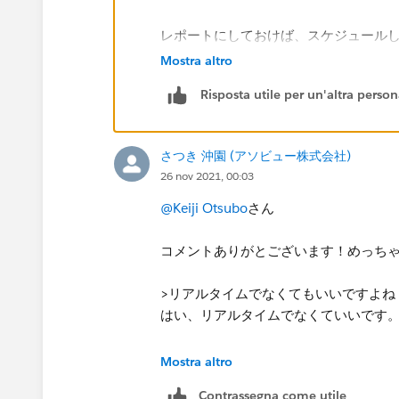
レポートにしておけば、スケジュール
Mostra altro
弊社では用途が違いますが 金額が大
Risposta utile per un'altra perso
上長に飛ばすような処理をしています
始めはプロセスビルダーで都度飛ばし
通知が増えて面倒だったので レポー
さつき 沖園 (アソビュー株式会社)
26 nov 2021, 00:03
@Keiji Otsubo
さん
コメントありがとございます！めっち
>リアルタイムでなくてもいいですよね
はい、リアルタイムでなくていいです
変更履歴でレポートって抽出できるん
Mostra altro
はじめて知りました。
Contrassegna come utile