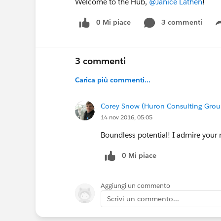
Welcome to the Hub,
@Janice Lathen
!
0 Mi piace
3 commenti
3 commenti
Carica più commenti...
Corey Snow (Huron Consulting Grou
14 nov 2016, 05:05
Boundless potential! I admire your
0 Mi piace
Aggiungi un commento
Scrivi un commento...