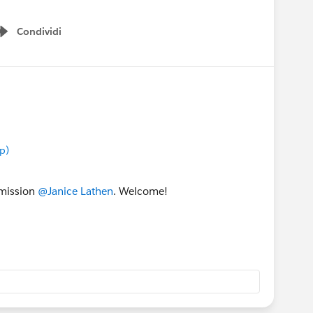
Condividi
Show menu
p)
 mission
@Janice Lathen
. Welcome!