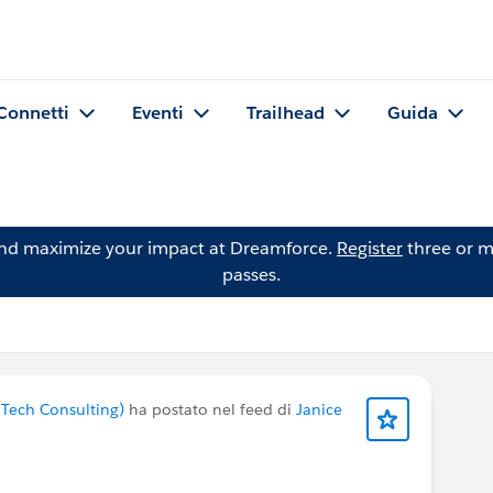
Connetti
Eventi
Trailhead
Guida
and maximize your impact at Dreamforce.
Register
three or m
passes.
Tech Consulting)
ha postato nel feed di
Janice