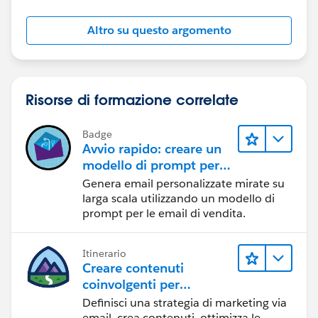
Altro su questo argomento
Risorse di formazione correlate
Badge
Avvio rapido: creare un
modello di prompt per
le email di vendita
Genera email personalizzate mirate su
larga scala utilizzando un modello di
prompt per le email di vendita.
Itinerario
Creare contenuti
coinvolgenti per
raggiungere gli obiettivi
Definisci una strategia di marketing via
di marketing
email, crea contenuti, ottimizza le