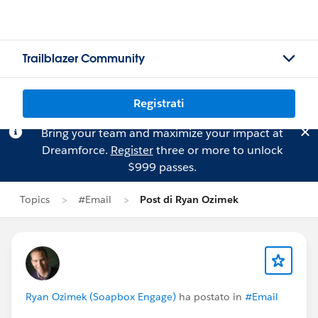
Trailblazer Community
Registrati
Bring your team and maximize your impact at
Dreamforce.
Register
three or more to unlock
$999 passes.
Topics
#Email
Post di Ryan Ozimek
Ryan Ozimek (Soapbox Engage)
ha postato in
#Email