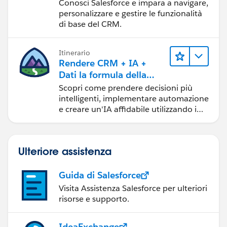
Experience
Conosci Salesforce e impara a navigare,
personalizzare e gestire le funzionalità
di base del CRM.
Itinerario
Rendere CRM + IA +
Dati la formula della
fiducia
Scopri come prendere decisioni più
intelligenti, implementare automazione
e creare un'IA affidabile utilizzando i
prodotti e le tecnologie Salesforce più
diffusi.
Ulteriore assistenza
Guida di Salesforce
Visita Assistenza Salesforce per ulteriori
risorse e supporto.
IdeaExchange